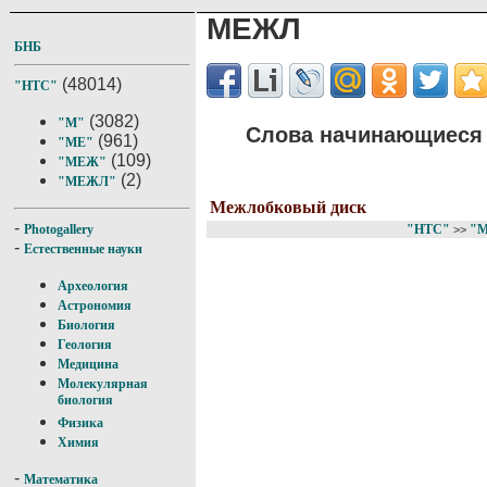
МЕЖЛ
БНБ
(48014)
"НТС"
(3082)
"М"
Слова начинающиеся 
(961)
"МЕ"
(109)
"МЕЖ"
(2)
"МЕЖЛ"
Межлобковый диск
-
"НТС"
"
Photogallery
>>
-
Естественные науки
Археология
Астрономия
Биология
Геология
Медицина
Молекулярная
биология
Физика
Химия
-
Математика