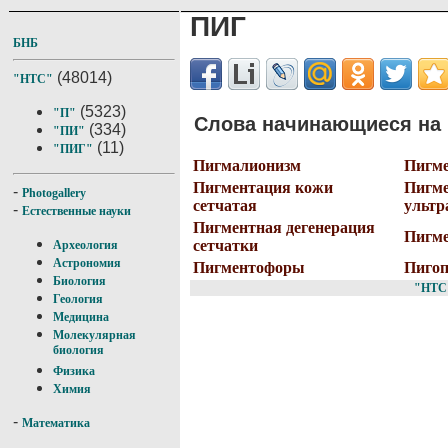
ПИГ
БНБ
(48014)
"НТС"
(5323)
"П"
Слова начинающиеся на 
(334)
"ПИ"
(11)
"ПИГ"
Пигмалионизм
Пигм
Пигментация кожи
Пигм
-
Photogallery
сетчатая
ультр
-
Естественные науки
Пигментная дегенерация
Пигме
сетчатки
Археология
Астрономия
Пигментофоры
Пигоп
Биология
"НТС
Геология
Медицина
Молекулярная
биология
Физика
Химия
-
Математика