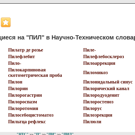
иеся на "ПИЛ" в Научно-Техническом слова
Пилатр де розье
Пиле-
Пилефлебит
Пилефлебосклероз
Пило-
Пилоаррекция
Пилокарпиновая
Пиломикоз
скотометрическая проба
Пилон
Пилонидальный синус
Пилорин
Пилорический канал
Пилорогастрин
Пилородуоденит
Пилороспазм
Пилоростеноз
Пилоротомия
Пилорус
Пилосебоцистоматоз
Пилоэрекция
Пильтца рефлекс
Пилюли
"НТС"
"П"
"ПИ"
"ПИЛ"
>>
>>
>>