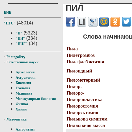
ПИЛ
БНБ
(48014)
"НТС"
(5323)
"П"
Слова начинающ
(334)
"ПИ"
(34)
"ПИЛ"
Пила
Пилетромбоз
-
Photogallery
Пилефлебэктазия
-
Естественные науки
Пилоидный
Археология
Астрономия
Пиломоторный
Биология
Пилор-
Геология
Пилоро-
Медицина
Молекулярная биология
Пилоропластика
Физика
Пилоростомия
Химия
Пилорэктомия
Пильнова симптом
-
Математика
Пилюльная масса
Алгоритмы