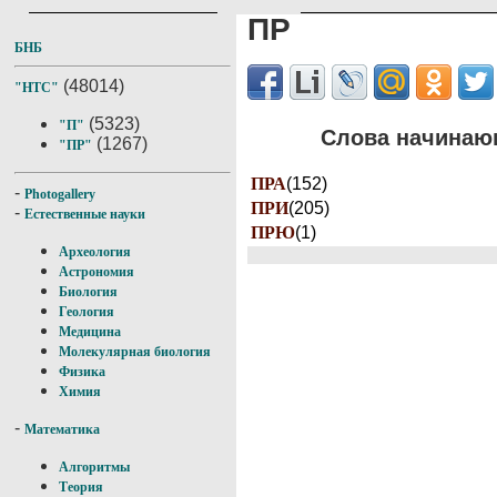
ПР
БНБ
(48014)
"НТС"
(5323)
"П"
Слова начинающ
(1267)
"ПР"
ПРА
(152)
-
Photogallery
ПРИ
(205)
-
Естественные науки
ПРЮ
(1)
Археология
Астрономия
Биология
Геология
Медицина
Молекулярная биология
Физика
Химия
-
Математика
Алгоритмы
Теория