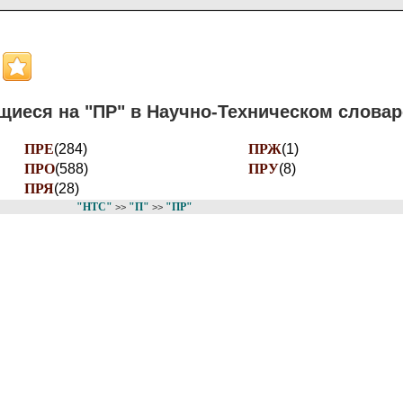
иеся на "ПР" в Научно-Техническом словар
ПРЕ
(284)
ПРЖ
(1)
ПРО
(588)
ПРУ
(8)
ПРЯ
(28)
"НТС"
"П"
"ПР"
>>
>>