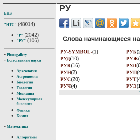
РУ
БНБ
(48014)
"НТС"
(2042)
"Р"
Слова начинающиеся на 
(106)
"РУ"
РУ-SYMBOL-
(1)
РУБ
(
-
Photogallery
РУД
(10)
РУЖ
-
Естественные науки
РУК
(16)
РУЛ
(
Археология
РУН
(2)
РУП
(
Астрономия
РУС
(20)
РУТ
(
Биология
РУЧ
(4)
РУЭ
(
Геология
Медицина
Молекулярная
биология
Физика
Химия
-
Математика
Алгоритмы