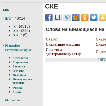
СКЕ
БНБ
(48014)
"НТС"
(4318)
"С"
Слова начинающиеся на 
(232)
"СК"
(9)
"СКЕ"
Скелет
Скеле
Скелетные мышцы
Скеле
-
Photogallery
Скепенса
-
Естественные науки
Скепе
диатермокоагулятор
Археология
"НТС
Астрономия
Биология
Геология
Медицина
Молекулярная
биология
Физика
Химия
-
Математика