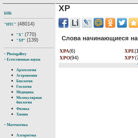
ХР
БНБ
(48014)
"НТС"
(770)
"Х"
Слова начинающиеся на 
(139)
"ХР"
ХРА
(6)
ХРЕ
(
-
Photogallery
ХРО
(94)
ХРУ
(
-
Естественные науки
Археология
Астрономия
Биология
Геология
Медицина
Молекулярная
биология
Физика
Химия
-
Математика
Алгоритмы