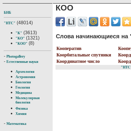
КОО
БНБ
(48014)
"НТС"
(3613)
"К"
Слова начинающиеся на 
(1321)
"КО"
(8)
"КОО"
Кооператив
Коопе
Коорбитальные спутники
Коор
-
Photogallery
Координатное число
Коорд
-
Естественные науки
"НТС
Археология
Астрономия
Биология
Геология
Медицина
Молекулярная
биология
Физика
Химия
-
Математика